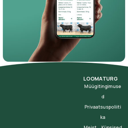
LOOMATURG
Müügitingimuse
d
Privaatsuspoliiti
ka
Meist
Küpsised