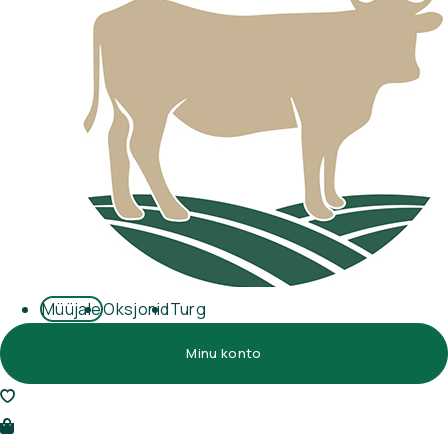
Müüjale
Oksjonid
Turg
Minu konto