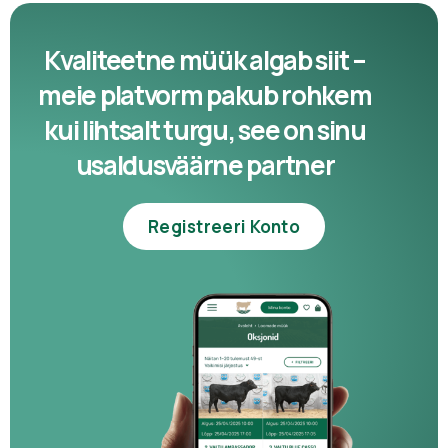
Kvaliteetne müük algab siit –
meie platvorm pakub rohkem
kui lihtsalt turgu, see on sinu
usaldusväärne partner
Registreeri Konto