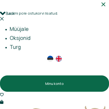
Back
Loomi pole ostukorvi lisatud.
Müüjale
Oksjonid
Turg
Minu konto