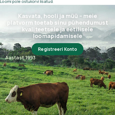
Loomi pole ostukorvi lisatud.
Kasvata, hooli ja müü – meie
platvorm toetab sinu pühendumust
kvaliteetsele ja eetilisele
loomapidamisele
Registreeri Konto
Aastast 1993