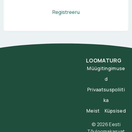
Registreeru
LOOMATURG
Müügitingimuse
d
Privaatsuspoliiti
ka
Meist
Küpsised
© 2026 Eesti
Tõuloomakasvat